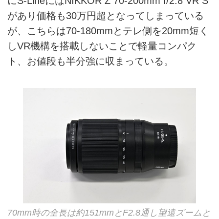
にS-LineにはNIKKOR Z 70-200mm f/2.8 VR S
があり価格も30万円超となってしまっている
が、こちらは70-180mmとテレ側を20mm短く
しVR機構を搭載しないことで軽量コンパク
ト、お値段も半分強に収まっている。
70mm時の全長は約151mmとF2.8通し望遠ズームと