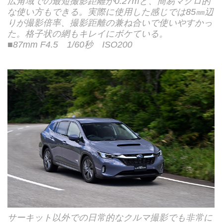
広角域での最短撮影距離が0.27mと、簡易マクロ的
な使い方もできる。実際に使用した感じでは85㎜辺
りが撮影倍率、撮影距離の兼ね合いで使いやすかっ
た。格子状の網もキレイにボケている。
■87mm F4.5 1/60秒 ISO200
サーキット以外での日常的なクルマ撮影でも非常に