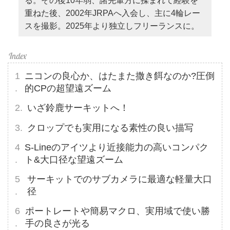
る。その後10年弱、諸先輩方に揉まれて経験を
重ねた後、2002年JRPAへ入会し、主に4輪レー
スを撮影。2025年より独立しフリーランスに。
ニコンの良心か、はたまた撒き餌なのか?圧倒
的CPの超望遠ズーム
いざ鈴鹿サーキットへ！
クロップでも実用になる素性の良い描写
S-Lineのアイツより近接能力の高いコンパク
ト&大口径な望遠ズーム
サーキットでのサブカメラに最適な軽量大口
径
ポートレートや簡易マクロ、実用域で使い勝
手の良さが光る