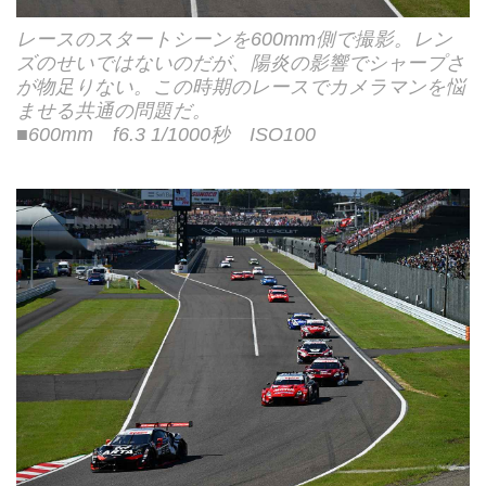
レースのスタートシーンを600mm側で撮影。レン
ズのせいではないのだが、陽炎の影響でシャープさ
が物足りない。この時期のレースでカメラマンを悩
ませる共通の問題だ。
■600mm f6.3 1/1000秒 ISO100