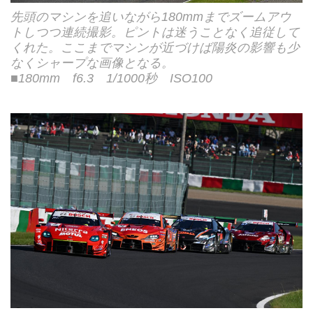
先頭のマシンを追いながら180mmまでズームアウ
トしつつ連続撮影。ピントは迷うことなく追従して
くれた。ここまでマシンが近づけば陽炎の影響も少
なくシャープな画像となる。
■180mm f6.3 1/1000秒 ISO100