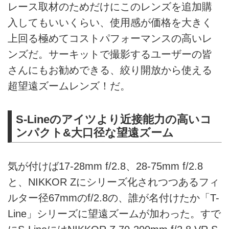
レース取材のためだけにこのレンズを追加購
入してもいいくらい、使用感が価格を大きく
上回る極めてコストパフォーマンスの高いレ
ンズだ。サーキットで撮影するユーザーの皆
さんにもお勧めできる、絞り開放から使える
超望遠ズームレンズ！だ。
S-Lineのアイツより近接能力の高いコ
ンパクト&大口径な望遠ズーム
気が付けば17-28mm f/2.8、28-75mm f/2.8
と、NIKKOR Zにシリーズ化されつつあるフィ
ルター径67mmのf/2.8の、誰が名付けたか「T-
Line」シリーズに望遠ズームが加わった。すで