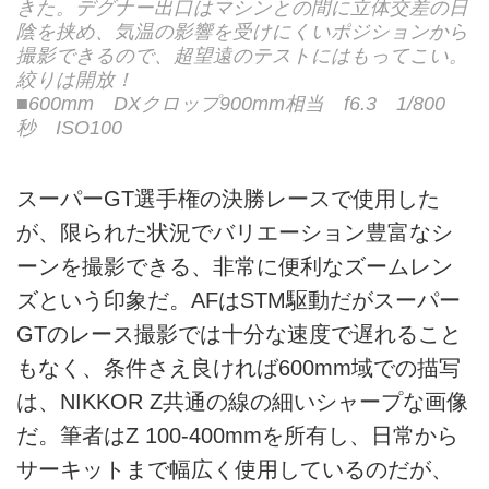
きた。デグナー出口はマシンとの間に立体交差の日
陰を挟め、気温の影響を受けにくいポジションから
撮影できるので、超望遠のテストにはもってこい。
絞りは開放！
■600mm DXクロップ900mm相当 f6.3 1/800
秒 ISO100
スーパーGT選手権の決勝レースで使用した
が、限られた状況でバリエーション豊富なシ
ーンを撮影できる、非常に便利なズームレン
ズという印象だ。AFはSTM駆動だがスーパー
GTのレース撮影では十分な速度で遅れること
もなく、条件さえ良ければ600mm域での描写
は、NIKKOR Z共通の線の細いシャープな画像
だ。筆者はZ 100-400mmを所有し、日常から
サーキットまで幅広く使用しているのだが、