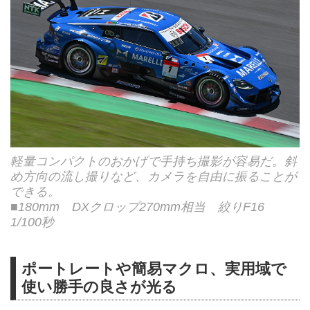
軽量コンパクトのおかげで手持ち撮影が容易だ。斜
め方向の流し撮りなど、カメラを自由に振ることが
できる。
■180mm DXクロップ270mm相当 絞りF16
1/100秒
ポートレートや簡易マクロ、実用域で
使い勝手の良さが光る