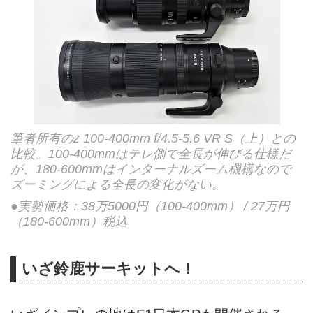
筆者所有のz 100-400mm f/4.5-5.6 VR S（上）との
比較。100-400mmはテレ側で全長が伸びる仕様だ
が、180-600mmはインターナルズーム機構なので
ズーミングによる全長の変化がない。
●実勢価格：38万5000円（100-400mm） / 27万円
（180-600mm）税込
いざ鈴鹿サーキットへ！