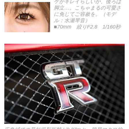
ケがキレイらしいが、後ろは
脚立…。こちゃまるの可愛さ
に免じてご容赦を。（モデ
ル：水瀬琴音）
■70mm 絞りF2.8 1/160秒