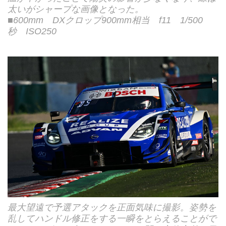
太いがシャープな画像となった。
■600mm DXクロップ900mm相当 f11 1/500
秒 ISO250
最大望遠で予選アタックを正面気味に撮影。姿勢を
乱してハンドル修正をする一瞬をとらえることがで