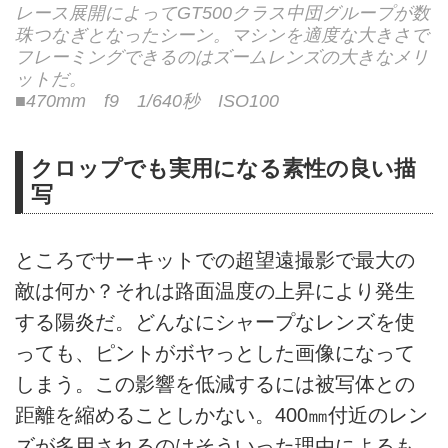
レース展開によってGT500クラス中団グループが数
珠つなぎとなったシーン。マシンを適度な大きさで
フレーミングできるのはズームレンズの大きなメリ
ットだ。
■470mm f9 1/640秒 ISO100
クロップでも実用になる素性の良い描
写
ところでサーキットでの超望遠撮影で最大の
敵は何か？それは路面温度の上昇により発生
する陽炎だ。どんなにシャープなレンズを使
っても、ピントがボヤっとした画像になって
しまう。この影響を低減するには被写体との
距離を縮めることしかない。400㎜付近のレン
ズが多用されるのはそういった理由によるも