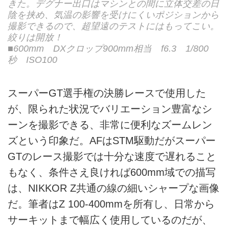
きた。デグナー出口はマシンとの間に立体交差の日
陰を挟め、気温の影響を受けにくいポジションから
撮影できるので、超望遠のテストにはもってこい。
絞りは開放！
■600mm DXクロップ900mm相当 f6.3 1/800
秒 ISO100
スーパーGT選手権の決勝レースで使用した
が、限られた状況でバリエーション豊富なシ
ーンを撮影できる、非常に便利なズームレン
ズという印象だ。AFはSTM駆動だがスーパー
GTのレース撮影では十分な速度で遅れること
もなく、条件さえ良ければ600mm域での描写
は、NIKKOR Z共通の線の細いシャープな画像
だ。筆者はZ 100-400mmを所有し、日常から
サーキットまで幅広く使用しているのだが、