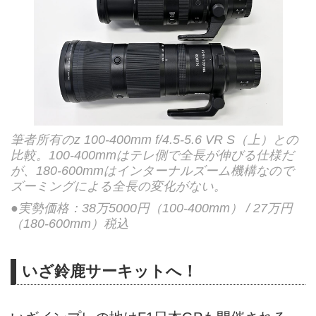
筆者所有のz 100-400mm f/4.5-5.6 VR S（上）との
比較。100-400mmはテレ側で全長が伸びる仕様だ
が、180-600mmはインターナルズーム機構なので
ズーミングによる全長の変化がない。
●実勢価格：38万5000円（100-400mm） / 27万円
（180-600mm）税込
いざ鈴鹿サーキットへ！