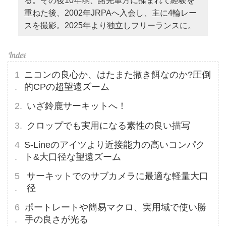
る。その後10年弱、諸先輩方に揉まれて経験を
重ねた後、2002年JRPAへ入会し、主に4輪レー
スを撮影。2025年より独立しフリーランスに。
ニコンの良心か、はたまた撒き餌なのか?圧倒
的CPの超望遠ズーム
いざ鈴鹿サーキットへ！
クロップでも実用になる素性の良い描写
S-Lineのアイツより近接能力の高いコンパク
ト&大口径な望遠ズーム
サーキットでのサブカメラに最適な軽量大口
径
ポートレートや簡易マクロ、実用域で使い勝
手の良さが光る