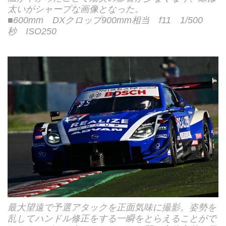
太いがシャープな画像となった。
■600mm DXクロップ900mm相当 f11 1/500
秒 ISO250
最大望遠で予選アタックを正面気味に撮影。姿勢を
乱してハンドル修正をする一瞬をとらえることがで