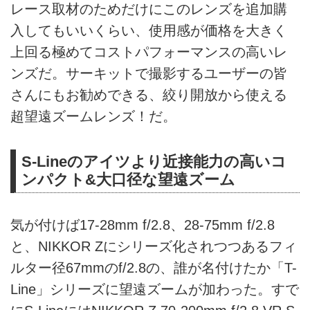
レース取材のためだけにこのレンズを追加購
入してもいいくらい、使用感が価格を大きく
上回る極めてコストパフォーマンスの高いレ
ンズだ。サーキットで撮影するユーザーの皆
さんにもお勧めできる、絞り開放から使える
超望遠ズームレンズ！だ。
S-Lineのアイツより近接能力の高いコ
ンパクト&大口径な望遠ズーム
気が付けば17-28mm f/2.8、28-75mm f/2.8
と、NIKKOR Zにシリーズ化されつつあるフィ
ルター径67mmのf/2.8の、誰が名付けたか「T-
Line」シリーズに望遠ズームが加わった。すで