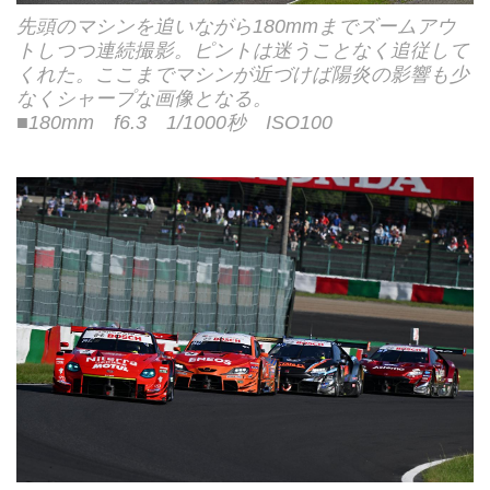
先頭のマシンを追いながら180mmまでズームアウ
トしつつ連続撮影。ピントは迷うことなく追従して
くれた。ここまでマシンが近づけば陽炎の影響も少
なくシャープな画像となる。
■180mm f6.3 1/1000秒 ISO100