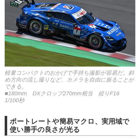
軽量コンパクトのおかげで手持ち撮影が容易だ。斜
め方向の流し撮りなど、カメラを自由に振ることが
できる。
■180mm DXクロップ270mm相当 絞りF16
1/100秒
ポートレートや簡易マクロ、実用域で
使い勝手の良さが光る