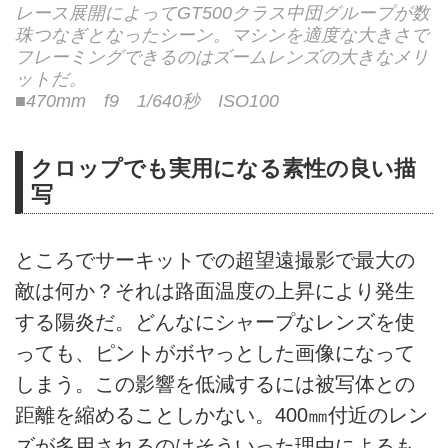
レース展開によってGT500クラス中団グループが数
珠つなぎとなったシーン。マシンを適度な大きさで
フレーミングできるのはズームレンズの大きなメリ
ットだ。
■470mm f9 1/640秒 ISO100
クロップでも実用になる素性の良い描
写
ところでサーキットでの超望遠撮影で最大の
敵は何か？それは路面温度の上昇により発生
する陽炎だ。どんなにシャープなレンズを使
っても、ピントがボヤっとした画像になって
しまう。この影響を低減するには被写体との
距離を縮めることしかない。400㎜付近のレン
ズが多用されるのはそういった理由によるも