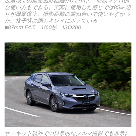
広角域での最短撮影距離が0.27mと、簡易マクロ的
な使い方もできる。実際に使用した感じでは85㎜辺
りが撮影倍率、撮影距離の兼ね合いで使いやすかっ
た。格子状の網もキレイにボケている。
■87mm F4.5 1/60秒 ISO200
サーキット以外での日常的なクルマ撮影でも非常に