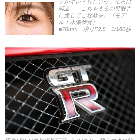
ケがキレイらしいが、後ろは
脚立…。こちゃまるの可愛さ
に免じてご容赦を。（モデ
ル：水瀬琴音）
■70mm 絞りF2.8 1/160秒