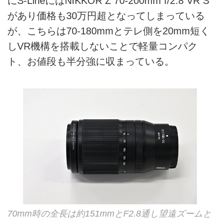
にS-LineにはNIKKOR Z 70-200mm f/2.8 VR S
があり価格も30万円超となってしまっている
が、こちらは70-180mmとテレ側を20mm短く
しVR機構を搭載しないことで軽量コンパク
ト、お値段も半分強に収まっている。
70mm時の全長は約151mmとF2.8通し望遠ズームと