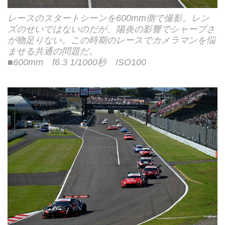
レースのスタートシーンを600mm側で撮影。レン
ズのせいではないのだが、陽炎の影響でシャープさ
が物足りない。この時期のレースでカメラマンを悩
ませる共通の問題だ。
■600mm f6.3 1/1000秒 ISO100