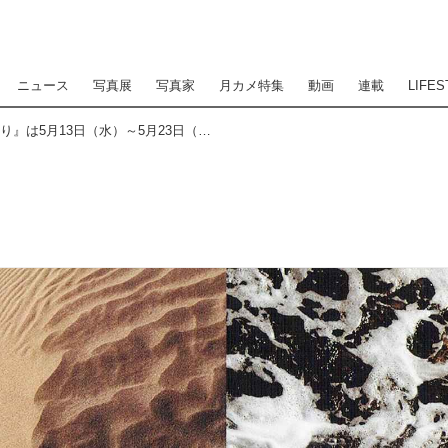
ニュース
写真展
写真家
月カメ特集
動画
連載
LIFES
岡嶋和幸写真展『海のほとり』は5月13日（水）～5月23日（土）にCO-CO PHOTO SALON（東京・銀座）で開催！