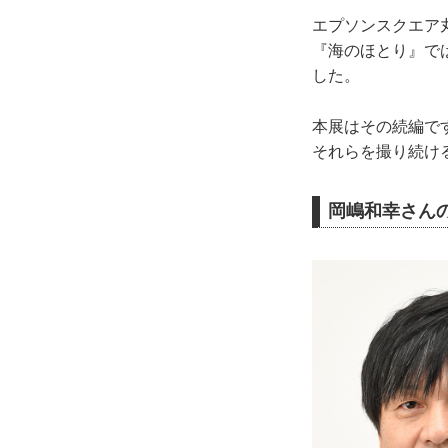
エプソンスクエア丸
『海のほとり』で
した。
本展はその続編で
それらを撮り続け
岡嶋和幸さん