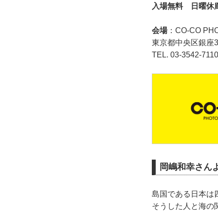
入場無料 日曜休
会場
：CO-CO PH
東京都中央区銀座3丁
TEL. 03-3542-711
岡嶋和幸さん
島国である日本は
そうした人と海の