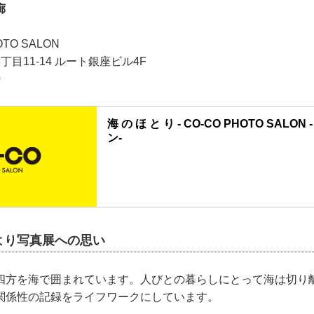
廊
OTO SALON
目11-14 ルート銀座ビル4F
0
海 の ほ と り - CO-CO PHOTO SAL
ン-
より写真展への思い
四方を海で囲まれています。人びとの暮らしにとって海は切り
関係性の記録をライフワークにしています。