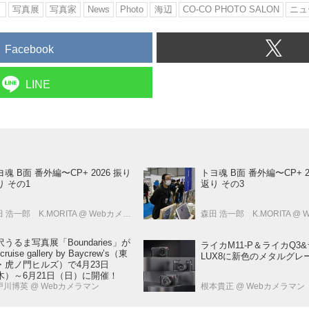
り
写真展
写真家
News
Photo
海辺
CO-CO PHOTO SALON
ニュ
Facebook
LINE
ヨ魂 B面 番外編〜CP+ 2026 振り
トヨ魂 B面 番外編〜CP+ 2
り その1
返り その3
 浩一郎 K.MORITA
@ Webカメラマン
森田 浩一郎 K.MORITA
@ W
沢うるま写真展「Boundaries」が
ライカM11-P＆ライカQ3&
 cruise gallery by Baycrew’s（東
LUX8に新色のメタルグレ
・虎ノ門ヒルズ）で4月23日
木）～6月21日（日）に開催！
戸川博英
@ Webカメラマン
根本貴正
@ Webカメラマン