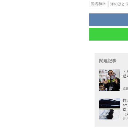
岡嶋和幸
海のほと
関連記事
ト
返
森田
竹
art
京
（
井