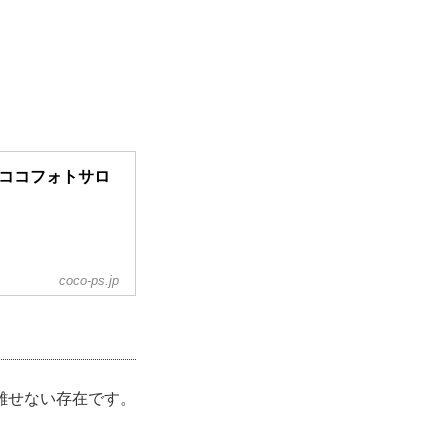
ON -ココフォトサロ
coco-ps.jp
離せない存在です。