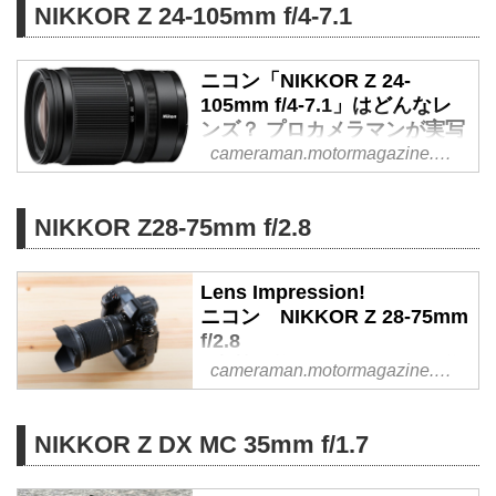
NIKKOR Z 24-105mm f/4-7.1
ニコンからZ 24-70mm f/2.8 S Ⅱ
が登場した。本レンズは2019年
ニコン「NIKKOR Z 24-
に発売されたZ 24-70mm f/2.8 Sの
105mm f/4-7.1」はどんなレ
後継レンズであると同時に「プロ
ンズ？ プロカメラマンが実写
ご用達」の標準ズームということ
してレビュー - Webカメラマ
cameraman.motormagazine.co.jp
で、発表時におけるニコンサイド
ン
の気合いも相当なものであったと
記憶している。
2026年に登場するレンズの1発目
NIKKOR Z28-75mm f/2.8
となるニコンの標準ズームレンズ
「NIKKOR Z 24-105mm f/4-7.1」
が1月30日に発売となった。1月7
Lens Impression!
ニコン NIKKOR Z 28-75mm
日にひと足早く海外発表され、少
f/2.8
し遅れて1月15日に国内でも正式
●実勢価格：12万6500円（税
発表となった本レンズをプロカメ
cameraman.motormagazine.co.jp
込）
ラマン豊田慶記氏が徹底分析しま
●photo＆text:諏訪光二 - Web
す。（2026年1月30日公開、2026
カメラマン
NIKKOR Z DX MC 35mm f/1.7
年5月21日リライト）
本年1月にニコンからNIKKOR