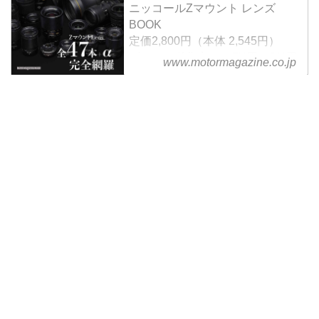
ニッコールZマウント レンズ
開幕・・・。「400㎜使いたいん
BOOK
だけど納期かかるんでしょ？ い
定価2,800円（本体 2,545円）
や〜残念・・・」と某所に強がっ
ズームも単焦点も、FX用もDX用
て言ってみたところ、「どうぞお
www.motormagazine.co.jp
も、現行ニッコールZマウントの
試しください」と自宅に届いた大
純正レンズ全47本を完全レビュ
きな大きな箱２つ。"ン？ なぜ２
ー。
つなんだ？" 『ちむどんどん』
最新のS-Lineレンズはもちろん、
（？）しながら、4月上旬のスー
『無印」&DXフォーマットのZレ
パーフォーミュラ Rd.1 & 2 富士
ンズやテレコンバーター、さらに
にて試して参りました〜♪（Photo
はサードパーティのZマウントレ
& Report ■ モーターマガジン社：
ンズ5本のレビューも収録してい
井上雅行 写真部 & JRPA 所属）...
ます。
そして後半の大特集、《どっちの
レンズショー》では、純正Zレン
ズ同士またはサードパーティレン
ズ交えてのガチンコ対決 計19本
を徹底比較検証。
お財布と用途...