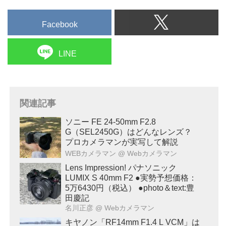
Facebook
LINE
関連記事
ソニー FE 24-50mm F2.8
G（SEL2450G）はどんなレンズ？
プロカメラマンが実写して解説
WEBカメラマン
@ Webカメラマン
Lens Impression! パナソニック
LUMIX S 40mm F2 ●実勢予想価格：
5万6430円（税込） ●photo＆text:豊
田慶記
名川正彦
@ Webカメラマン
キヤノン「RF14mm F1.4 L VCM」は