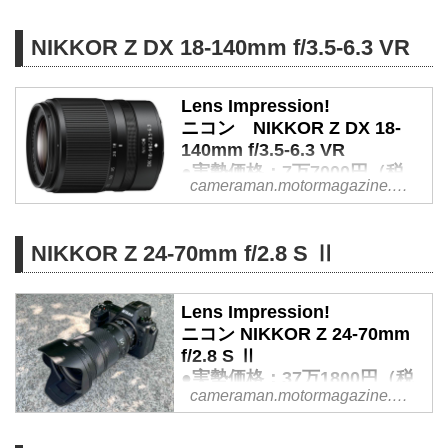
2025年から熱烈なニコン
Z50Ⅱ（＆Z5Ⅱ）ユーザーになっ
NIKKOR Z DX 18-140mm f/3.5-6.3 VR
たというプロカメラマン赤城耕一
氏が、ニコン「NIKKOR Z DX 16-
Lens Impression!
50mm f/2.8 VR」の魅力を本音で
ニコン NIKKOR Z DX 18-
語ります！（2026年1月21日公
140mm f/3.5-6.3 VR
開、2026年5月22日リライト）
●実勢価格：7万7000円（税
cameraman.motormagazine.co.jp
込）
photo＆text:豊田慶記 - Web
カメラマン
NIKKOR Z 24-70mm f/2.8 S Ⅱ
APS-C用のZ DXレンズに換算27-
210mmをカバーする高倍率ズー
Lens Impression!
ムが追加されました。VR搭載な
ニコン NIKKOR Z 24-70mm
のでボディ内手ブレ補正機構を持
f/2.8 S Ⅱ
たないZ50やZ fcでも安心だね。
●実勢価格：37万1800円（税
cameraman.motormagazine.co.jp
込）
●photo＆text:豊田慶記 - Web
カメラマン