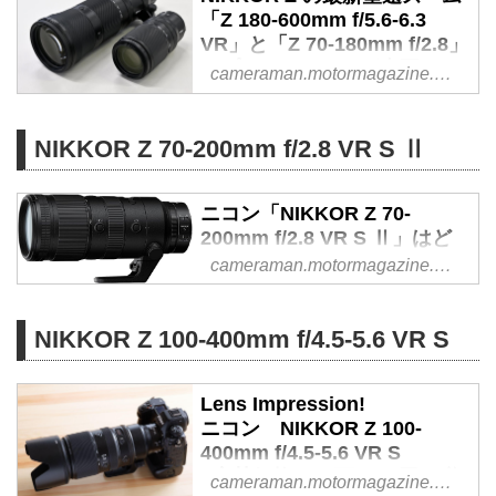
なろうとしているのだ。そんな中
「Z 180-600mm f/5.6-6.3
発売したのが人気の高いクラスで
VR」と「Z 70-180mm f/2.8」
ある超望遠ズーム、「NIKKOR Z
をプロカメラマンが真夏のサ
cameraman.motormagazine.co.jp
100-400mm f/4.5-5.6 VR S」だ。
ーキットで使ってみた - Web
今回はこれまた出たばかりのZ9と
カメラマン
組み合わせてのレビューをお届け
NIKKOR Z 70-200mm f/2.8 VR S Ⅱ
ニコンの「Z 180-600mm f/5.6-6.3
しよう。
VR S」はテレ側600mm、ワイド
側180mmのズームレンジを達
ニコン「NIKKOR Z 70-
成、さらに嬉しいインターナルズ
200mm f/2.8 VR S Ⅱ」はど
ーム仕様のレンズ。このレンズと
んなレンズ？ プロカメラマン
cameraman.motormagazine.co.jp
まるで“兄弟”のような「Z 70-
が実写してレビュー - Webカ
180mm f/2.8」をまとめてサーキ
メラマン
ットインプレッションしてみた。
NIKKOR Z 100-400mm f/4.5-5.6 VR S
ニコンから"NIKKOR Z 70-200mm
（2023年9月22日公開、2026年5
f/2.8 VR SⅡ"が登場した。本レン
月15日リライト）
ズは2020年に発売されたNIKKOR
Lens Impression!
Z 70-200mm f/2.8 VR Sの後継モ
ニコン NIKKOR Z 100-
デルで、注目点は従来型から大幅
400mm f/4.5-5.6 VR S
な軽量化とSSVCM（シルキース
●実勢価格：34万9800円（税
cameraman.motormagazine.co.jp