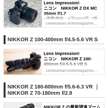
Z28-75mm f/2.8が発売された。同
Lens Impression!
時に「NIKKOR Z24-120mm f/4
ニコン NIKKOR Z DX MC
S」も発売され、一気にZマウン
35mm f/1.7
トの標準ズームラインナップに厚
●実勢価格：6万4900円（税
みが出てきた。今回はその
cameraman.motormagazine.co.jp
込）
NIKKOR Z28-75mm f/2.8をレビュ
●photo＆text:豊田慶記 - Web
ーするが、Z24-120mmも別記事
カメラマン
NIKKOR Z 100-400mm f/4.5-5.6 VR S
としてレビューを公開予定だ。
ニコンZマウントのDXフォーマッ
ト対応レンズとしては初となるマ
Lens Impression!
クロレンズ（ニコン的に言えば
ニコン NIKKOR Z 100-
「マイクロ」）が2025年10月末
400mm f/4.5-5.6 VR S
に発売された。最大撮影倍率は
●実勢価格：34万9800円（税
0.67倍となり、フルサイズ換算で
cameraman.motormagazine.co.jp
込） ●photo＆text:諏訪光二
言うところの 「”等倍相当” のクロ
- Webカメラマン
ーズアップ撮影が可能」がセール
NIKKOR Z 180-600mm f/5.6-6.3 VR ｜
スポイント。それでいて重さは約
フラッグシップ＝Z 9も発売され
NIKKOR Z 70-180mm f/2.8
220gしかなく全長も約7cmと、な
意気揚々としている（であろう）
かなかコンパクトに仕上がってい
ニコンはレンズの拡充も図ってい
る。
る。いよいよZマウントが主流と
NIKKOR Z の最新望遠ズーム