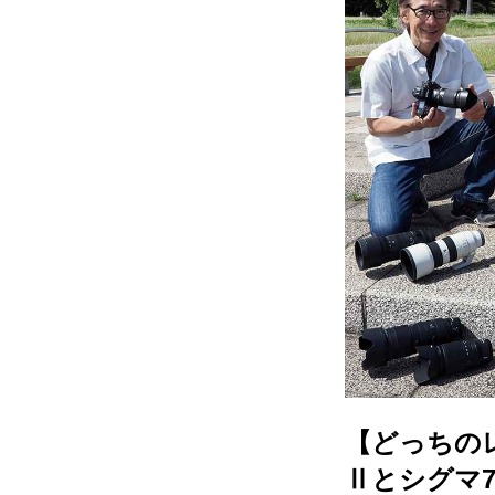
【どっちのレン
Ⅱとシグマ70