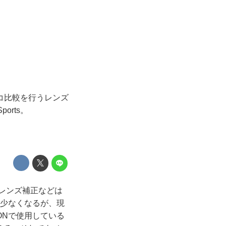
コ比較を行うレンズ
orts。
レンズ補正などは
は少なくなるが、現
ONで使用している