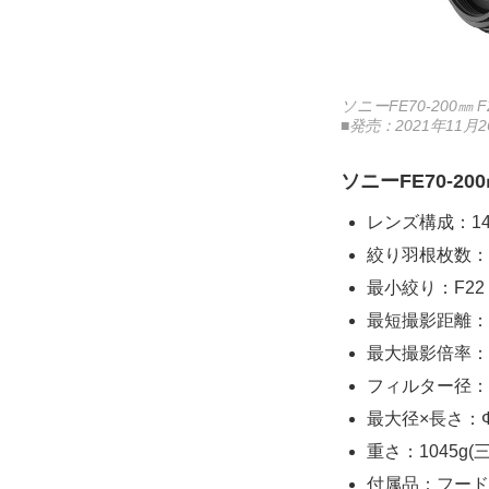
ソニーFE70-200㎜ F2
■発売：2021年11
ソニーFE70-200㎜
レンズ構成：14
絞り羽根枚数：
最小絞り：F22
最短撮影距離：0.
最大撮影倍率：0
フィルター径：
最大径×長さ：Φ
重さ：1045g
付属品：フード