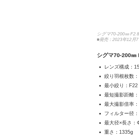
シグマ70-200㎜ F2.8
■発売：2023年12
シグマ70-200㎜ F
レンズ構成：15
絞り羽根枚数：
最小絞り：F22
最短撮影距離：0.
最大撮影倍率：0
フィルター径：
最大径×長さ：Φ9
重さ：1335g