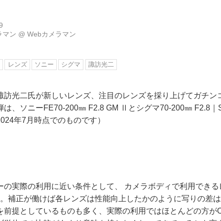
9
ラマン
@
Webカメラマン
ー
レンズ
ソニー
シグマ
諏訪光二
諏訪光二氏が新しいレンズ、注目のレンズを採り上げてガチン
ニーFE70-200㎜ F2.8 GM Ⅱとシグマ70-200㎜ F2.8｜Sp
024年7月時点でのものです）
ーの実際の利用に近い条件として、 カメラボディで利用できる
る。補正が働けば各レンズは性能向上したかのように写りの差
を前提としているものも多く、実際の利用ではほとんどの方が