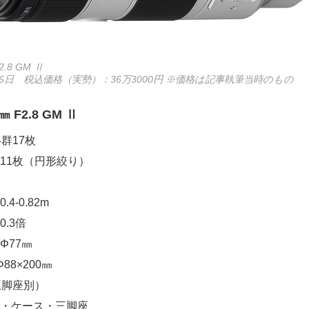
.8 GM Ⅱ
月26日 税込価格（実勢）：36万3000円 ※価格は記事執筆当時のもの
 F2.8 GM Ⅱ
群17枚
11枚（円形絞り）
4-0.82m
.3倍
Φ77㎜
88×200㎜
(三脚座別）
・ケース・三脚座