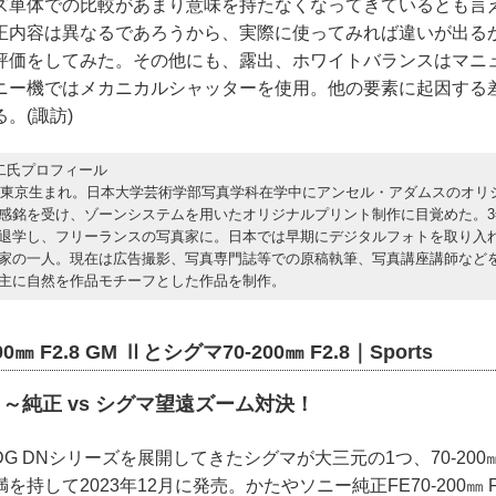
ズ単体での比較があまり意味を持たなくなってきているとも言
正内容は異なるであろうから、実際に使ってみれば違いが出る
価をしてみた。その他にも、露出、ホワイトバランスはマニュアル
ニー機ではメカニカルシャッターを使用。他の要素に起因する
。(諏訪)
二氏プロフィール
年、東京生まれ。日本大学芸術学部写真学科在学中にアンセル・アダムスのオリ
感銘を受け、ゾーンシステムを用いたオリジナルプリント制作に目覚めた。3
退学し、フリーランスの写真家に。日本では早期にデジタルフォトを取り入
家の一人。現在は広告撮影、写真専門誌等での原稿執筆、写真講座講師など
主に自然を作品モチーフとした作品を制作。
0㎜ F2.8 GM Ⅱとシグマ70-200㎜ F2.8｜Sports
～純正 vs シグマ望遠ズーム対決！
G DNシリーズを展開してきたシグマが大三元の1つ、70-20
持して2023年12月に発売。かたやソニー純正FE70-200㎜ F2.