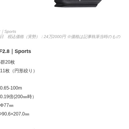
｜Sports
月7日 税込価格（実勢）：24万2000円 ※価格は記事執筆当時のもの
2.8｜Sports
群20枚
11枚（円形絞り）
65-100m
.19倍(200㎜時）
Φ77㎜
0.6×207.0㎜