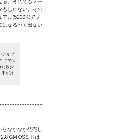
える。それでもメー
かもしれない。その
(5200K)でブ
差はなるべく出ない
ジナルプ
年半で大
れた数少
を手がけ
0㎜をなかなか発売し
8 GM OSS Ⅱは