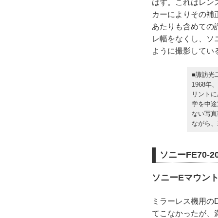
はず。これはレン
カーによりその補
あたりも含めての評
レ幅をなくし、ソ
ように撮影している
■諏訪光
1968
リントに
学を中途
ない写真
ながら、
ソニーFE70-20
ソニーEマウント
ミラーレス機用のD
てこなかったが、満を