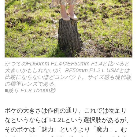
かつてのFD50mm F1.4やEF50mm F1.4と比べると
大きいかもしれないが、RF50mm F1.2 L USMとは
比較にならないほどコンパクト。サイズ感も現代版
の標準レンズである。
■絞り F1.8 1/2000秒
ボケの大きさは作例の通り、これでは物足り
なというならば F1.2Lという選択肢があるが、
そのボケは「魅力」というより「魔力」。む