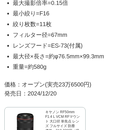
最大撮影倍率=0.15倍
最小絞り=F16
絞り枚数=11枚
フィルター径=67mm
レンズフード=ES-73(付属)
最大径×長さ=約φ76.5mm×99.3mm
重量=約580g
価格：オープン(実売23万6500円)
発売日：2024/12/20
キヤノン RF50mm
F1.4 L VCM RFマウン
ト 大口径 単焦点 レン
ズ フルサイズ 防塵