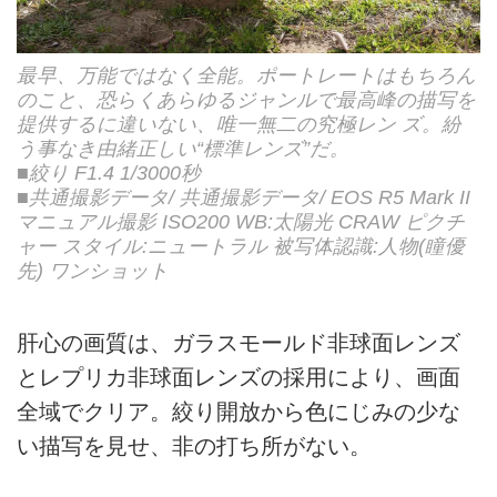
最早、万能ではなく全能。ポートレートはもちろん
のこと、恐らくあらゆるジャンルで最高峰の描写を
提供するに違いない、唯一無二の究極レン ズ。紛
う事なき由緒正しい“標準レンズ”だ。
■絞り F1.4 1/3000秒
■共通撮影データ/ 共通撮影データ/ EOS R5 Mark II
マニュアル撮影 ISO200 WB:太陽光 CRAW ピクチ
ャー スタイル:ニュートラル 被写体認識:人物(瞳優
先) ワンショット
肝心の画質は、ガラスモールド非球面レンズ
とレプリカ非球面レンズの採用により、画面
全域でクリア。絞り開放から色にじみの少な
い描写を見せ、非の打ち所がない。