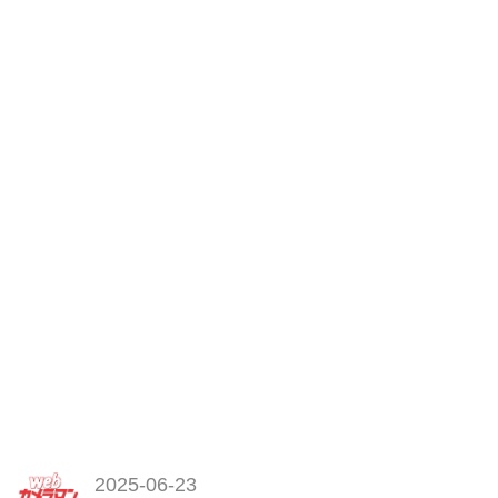
試し読み
＜内容紹介＞
超広角10mmから超望遠の
1200mmまで、キヤノンの純正ミ
ラーレスレンズとして...
2025-06-23