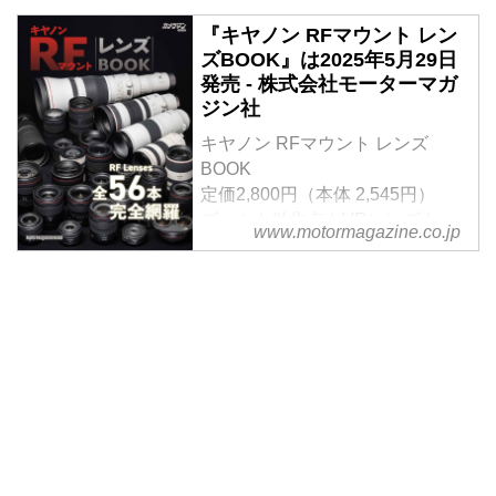
『キヤノン RFマウント レン
ズBOOK』は2025年5月29日
発売 - 株式会社モーターマガ
ジン社
キヤノン RFマウント レンズ
BOOK
定価2,800円（本体 2,545円）
ズームも単焦点もVRレンズも、
www.motormagazine.co.jp
現行RF Lレンズ全26本を完全レ
ビュー。
もちろん Lレンズ以外の純正の最
新＆現行RFレンズ17本のレビュ
ーも収録しています。
後半の大特集、《どっちのレンズ
ショー》では、RFレンズ同士で
の対決で計18本を比較検証。
お財布と用途に合わせたRFレン
ズ選びを徹底解説しています。