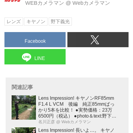
WEBカメラマン
@
Webカメラマン
レンズ
キヤノン
野下義光
Facebook
LINE
関連記事
Lens Impression! キヤノンRF85mm
F1.4 L VCM 後編 純正85mmばっ
かり5本を比較！ ●実勢価格：23万
6500円（税込） ●photo＆text:野下義
光
名川正彦
@ Webカメラマン
Lens Impression! 長いよ…。 キヤノ