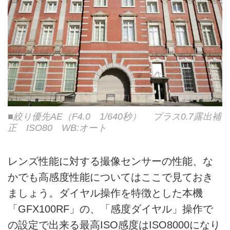
■絞り優先AE（F4.0 1/640秒） プラス0.7露出補
正 ISO80 WB:オート
レンズ性能に対する撮像センサーの性能、な
かでも高感度性能についてはここで見ておき
ましょう。ダイヤル操作を特徴とした本機
「GFX100RF」の、「感度ダイヤル」操作で
の設定で出来る最高ISO感度はISO8000になり