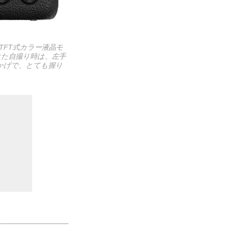
TFT式カラー液晶モ
た自撮り時は、左手
かげで、とても握り