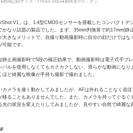
動画記録サイズ：FHD59.94fps●動画電子IS：オン
rShot V1」は、1.4型CMOSセンサーを搭載したコンパクト
かなり話題の製品でした。まず、35mm判換算で約17mm(静止
が大きなメリットで、自撮り動画撮影時に自分の顔だけではな
が可能です。
は静止画撮影時で5段の補正効果で、動画撮影時は電子式手ブ
ンバルを使用しなくてもカクカクしない、滑らかな動画になり
くほど綺麗な映像が手持ち撮影で撮れました。
いカメラを速く動かしてみましたが、AFは外れることなく追従
が移ることもありませんでした。また、カメラを持ってぐるぐ
る光の状況を変えたりしてみましたが、見やすい自然で綺麗な
F