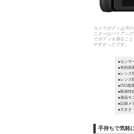
カメラボディは手の
ニターはバリアング
でボディを握ること
やすかったです。
●センサー
●有効画
●レンズ
●レンズ開
●ISO感度
●動画性
●液晶モニ
●記録メデ
●大きさ・
手持ちで気軽