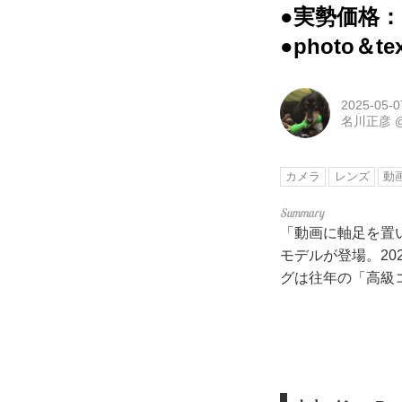
●実勢価格：
●photo＆t
2025-05-0
名川正彦
カメラ
レンズ
動
「動画に軸足を置
モデルが登場。202
グは往年の「高級