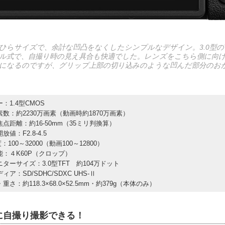
ひらサイズで、余計な凹凸をなくしたシンプルなデザイン。3.0型の
ル式で、自撮り時の見え具合も快適でした。レンズをこちら側に向け
になるのですが、グリップ上部の切り込みのような凹んだ部分のお
：1.4型CMOS
素数：約2230万画素（動画時約1870万画素）
焦点距離：約16-50mm（35ミリ判換算）
放値：F2.8-4.5
：100～32000（動画100～12800）
能：４K60P（クロップ）
ターサイズ：3.0型TFT 約104万ドット
ィア：SD/SDHC/SDXC UHS-Ⅱ
重さ：約118.3×68.0×52.5mm・約379g（本体のみ）
に自撮り撮影できる！