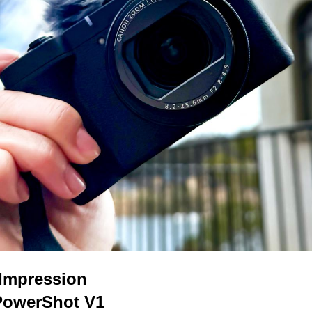
Impression
erShot V1