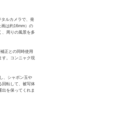
デジタルカメラで、発
画は約16mm）の
く、周りの風景を多
レ補正との同時使用
ます。コンニャク現
し、シャボン玉や
る回転して、被写体
露出を保ってくれま