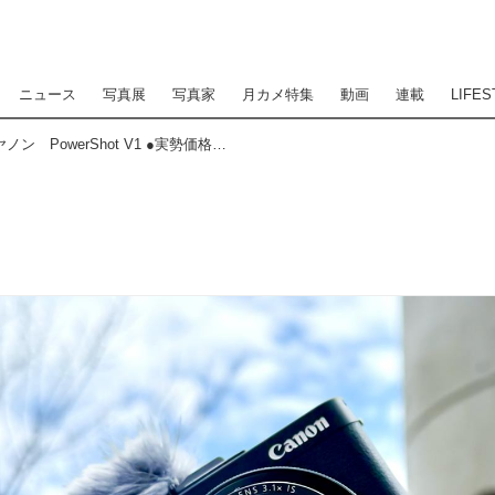
ニュース
写真展
写真家
月カメ特集
動画
連載
LIFES
New Model Impression キヤノン PowerShot V1 ●実勢価格：14万8500円（税込） ●photo＆text:水咲奈々