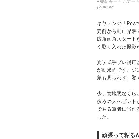
●撮影モード：オート●
youtu.be
キヤノンの「Powe
売前から動画界隈で
広角画角スタート
く取り入れた撮影
光学式手ブレ補正
が効果的です。ジ
象も見られず、驚
少し意地悪なくら
後ろの人へピント
である筆者に当た
した。
頑張って粘るA