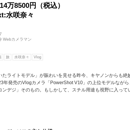
14万8500円（税込）
ext:水咲奈々
7
@
Webカメラマン
画
旅
水咲奈々
Vlog
いたライトモデル」が賑わいを見せる昨今、キヤノンからも絶
3年発売のVlogカメラ「PowerShot V10」の上位モデルな
コンデジ」そのもの。もしかして、スチル用途も視野に入って