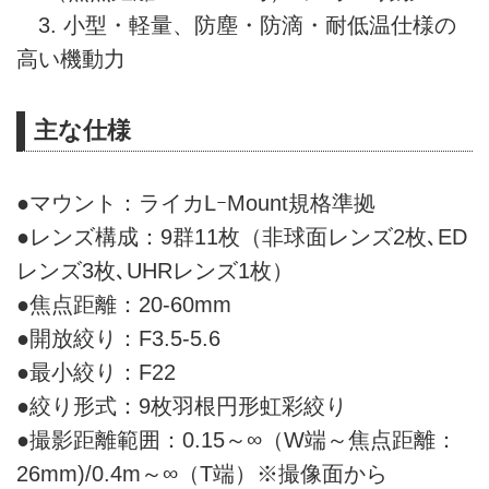
3. 小型・軽量、防塵・防滴・耐低温仕様の
高い機動力
主な仕様
●マウント：ライカLｰMount規格準拠
●レンズ構成：9群11枚（非球面レンズ2枚､ED
レンズ3枚､UHRレンズ1枚）
●焦点距離：20-60mm
●開放絞り：F3.5-5.6
●最小絞り：F22
●絞り形式：9枚羽根円形虹彩絞り
●撮影距離範囲：0.15～∞（W端～焦点距離：
26mm)/0.4m～∞（T端）※撮像面から