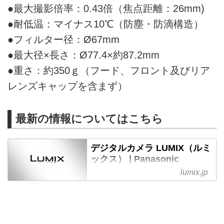
●最大撮影倍率：0.43倍（焦点距離：26mm)
●耐低温：マイナス10℃（防塵・防滴構造）
●フィルター径：Ø67mm
●最大径×長さ：Ø77.4×約87.2mm
●重さ：約350ｇ（フード、フロント及びリア
レンズキャップを含まず）
最新の情報についてはこちら
デジタルカメラ LUMIX（ルミ
ックス） | Panasonic
lumix.jp
パナソニックのデジタルカメラ
「LUMIX（ルミックス）」公式ウ
ェブサイト。デジタルカメラの商
品情報やサポート情報などを公
開。