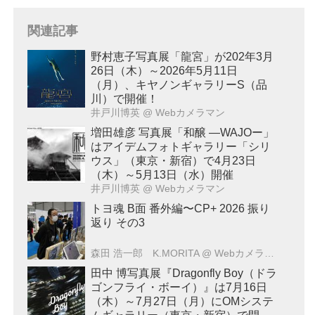
関連記事
野村恵子写真展「龍宮」が202年3月
26日（木）～2026年5月11日
（月）、キヤノンギャラリーS（品
川）で開催！
井戸川博英
@ Webカメラマン
増田雄彦 写真展「和醸 ―WAJOー」
はアイデムフォトギャラリー「シリ
ウス」（東京・新宿）で4月23日
（木）～5月13日（水）開催
井戸川博英
@ Webカメラマン
トヨ魂 B面 番外編〜CP+ 2026 振り
返り その3
森田 浩一郎 K.MORITA
@ Webカメラマン
田中 博写真展『Dragonfly Boy（ドラ
ゴンフライ・ボーイ）』は7月16日
（木）～7月27日（月）にOMシステ