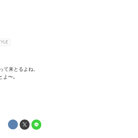
TYLE
がって来とるよね。
とよ〜｡