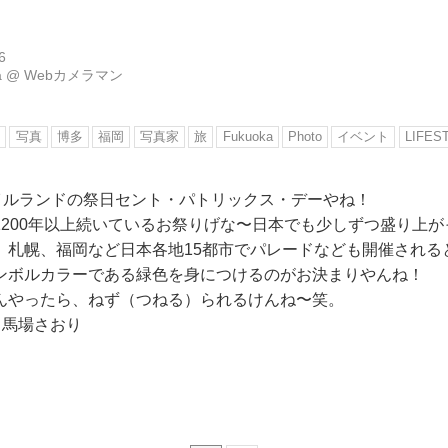
6
a
@
Webカメラマン
ー
写真
博多
福岡
写真家
旅
Fukuoka
Photo
イベント
LIFES
アイルランドの祭日セント・パトリックス・デーやね！
1200年以上続いているお祭りげな〜日本でも少しずつ盛り上
、札幌、福岡など日本各地15都市でパレードなども開催される
ンボルカラーである緑色を身につけるのがお決まりやんね！
んやったら、ねず（つねる）られるけんね〜笑。
：馬場さおり