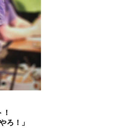
ト！
酒やろ！」