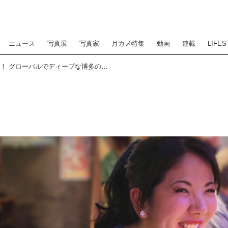
ニュース
写真展
写真家
月カメ特集
動画
連載
LIFES
博多によーきんしゃったね！ グローバルでディープな博多の今をリアルにレポート！ 〜「セント・パトリックス・デーは博多で..はしご酒やろ！」編〜