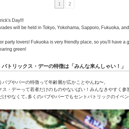
1
2
rick's Day!!!
arades will be held in Tokyo, Yokohama, Sapporo, Fukuoka, and o
 for party lovers! Fukuoka is very friendly place, so you'll have a 
earing green!
・パトリックス・デーの特徴は「みんな来んしゃい！」
うパブやバーの特徴って年齢層が広かことやんね〜。
クス・デーって若者だけのものやないばい！みんなきやすく参
だけやなくて､多くのパブやバーでもセントパトリックのイベ