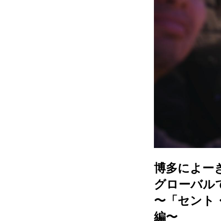
博多によー
グローバル
〜「セント
編〜