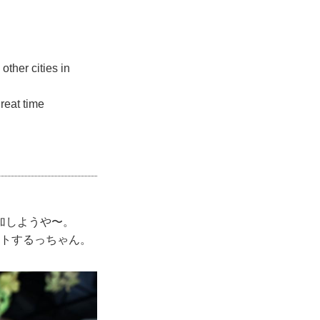
ther cities in
great time
加しようや〜。
ントするっちゃん。